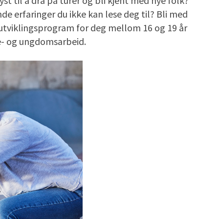
yst til å dra på turer og bli kjent med nye folk?
e erfaringer du ikke kan lese deg til? Bli med
erutviklingsprogram for deg mellom 16 og 19 år
rne- og ungdomsarbeid.