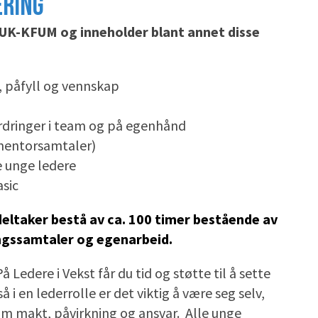
ERING
KFUK-KFUM og inneholder blant annet disse
g, påfyll og vennskap
rdringer i team og på egenhånd
 mentorsamtaler)
 unge ledere
asic
 deltaker bestå av ca. 100 timer bestående av
ningssamtaler og egenarbeid.
å Ledere i Vekst får du tid og støtte til å sette
 i en lederrolle er det viktig å være seg selv,
 om makt, påvirkning og ansvar. Alle unge