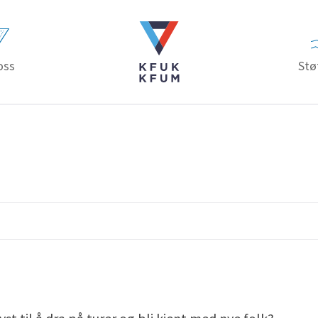
oss
Stø