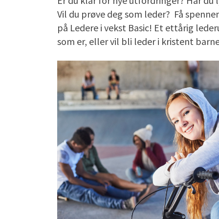
Er du klar for nye utfordringer? Har du l
Vil du prøve deg som leder? Få spennend
på Ledere i vekst Basic! Et ettårig led
som er, eller vil bli leder i kristent ba