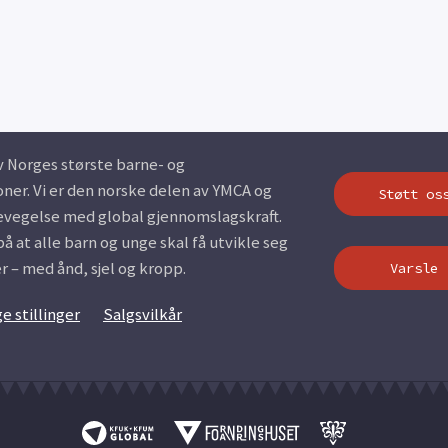
 Norges største barne- og
er. Vi er den norske delen av YMCA og
Støtt os
evegelse med global gjennomslagskraft.
å at alle barn og unge skal få utvikle seg
 – med ånd, sjel og kropp.
Varsle
e stillinger
Salgsvilkår
▼▼▼▼▼ ▼▼▼▼▼▼▼▼▼▼▼ ▼▼▼▼▼▼▼▼▼▼▼ ▼