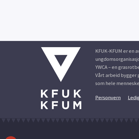
KFUK-KFUM er en av
ungdomsorganisasjon
YWCA – en grasrotb
Vårt arbeid bygger p
som hele mennesker
Personvern
Ledig
▼▼▼▼▼▼▼▼▼▼▼ ▼▼▼▼▼▼▼▼▼▼▼ ▼▼▼▼▼▼