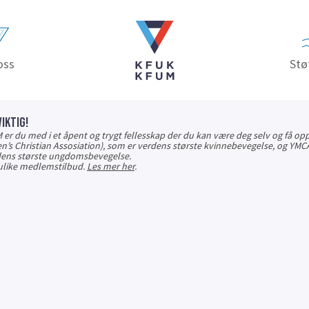
oss
Stø
IKTIG!
 du med i et åpent og trygt fellesskap der du kan være deg selv og få opple
s Christian Assosiation), som er verdens største kvinnebevegelse, og YMCA
rdens største ungdomsbevegelse.
ulike medlemstilbud.
Les mer her
.