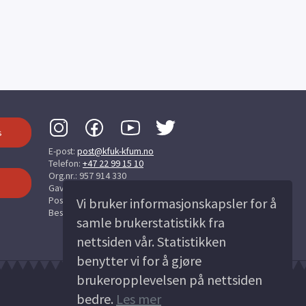
s
E-post:
post@kfuk-kfum.no
Telefon:
+47 22 99 15 10
Org.nr.: 957 914 330
Gavekonto: 3000.17.11500
Post: Pb 6814, St Olavs plass, 0130 Oslo
Vi bruker informasjonskapsler for å
Besøksadresse:
Chr. Krohgs gate 10, 0186 Oslo
samle brukerstatistikk fra
nettsiden vår. Statistikken
benytter vi for å gjøre
▼▼▼▼▼▼▼▼▼▼ ▼▼▼▼▼▼▼▼▼▼▼ ▼▼▼▼▼▼▼▼
brukeropplevelsen på nettsiden
bedre.
Les mer