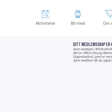
Aktiviteter
Bli med
Om 
DITT MEDLEMSSKAP ER V
Som medlem i KFUK-KFUM er
del av YWCA (Young Women’
Organization), som er ve
Som medlem får du også 