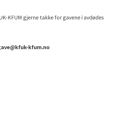
UK-KFUM gjerne takke for gavene i avdødes
egave@kfuk-kfum.no