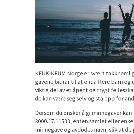
KFUK-KFUM Norge er svært takknemlige fo
gavene bidrar til at enda flere barn og 
viktig del av et åpent og trygt fellessk
de kan være seg selv og stå opp for an
Dersom du ønsker å gi minnegaver kan
3000.17.11500, enten samlet eller enke
minnegave og avdødes navn, slik at de 