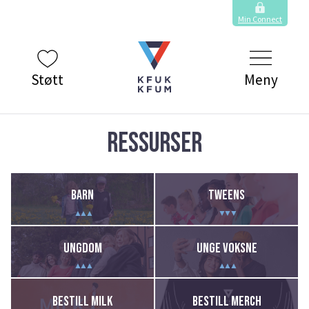
Min Connect
Støtt
Meny
RESSURSER
BARN
TWEENS
▲▲▲
▼▼▼
UNGDOM
UNGE VOKSNE
▲▲▲
▲▲▲
BESTILL MERCH
BESTILL MILK