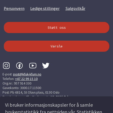
Personvern
Ledige stillinger
Salgsvilkår
Støtt oss
Varsle
E-post:
post@kfuk-kfum.no
Telefon:
+47 22 99 15 10
Org.nr.: 957 914 330
Gavekonto: 3000.17.11500
Post: Pb 6814, St Olavs plass, 0130 Oslo
Besøksadresse:
Chr. Krohgs gate 10, 0186 Oslo
Vi bruker informasjonskapsler for å samle
▼▼▼▼▼▼▼▼▼▼▼ ▼▼▼▼▼▼▼▼▼▼▼ ▼▼▼▼▼▼
brukerstatistikk fra nettsiden vår. Statistikken