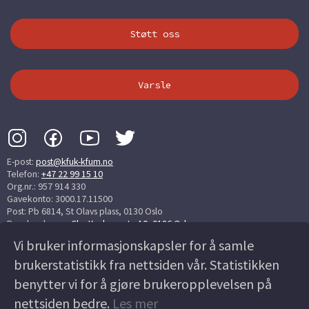
Støtt oss
Varsle
E-post:
post@kfuk-kfum.no
Telefon:
+47 22 99 15 10
Org.nr.: 957 914 330
Gavekonto: 3000.17.11500
Post: Pb 6814, St Olavs plass, 0130 Oslo
Besøksadresse:
Chr. Krohgs gate 10, 0186 Oslo
Vi bruker informasjonskapsler for å samle
▼▼▼▼▼▼▼▼▼▼▼ ▼▼▼▼▼▼▼▼▼▼▼ ▼▼▼▼▼▼
brukerstatistikk fra nettsiden vår. Statistikken
benytter vi for å gjøre brukeropplevelsen på
nettsiden bedre.
Les mer